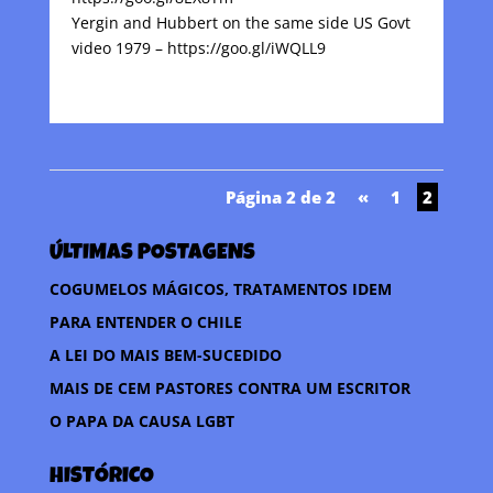
Yergin and Hubbert on the same side US Govt
video 1979 – https://goo.gl/iWQLL9
Página 2 de 2
«
1
2
ÚLTIMAS POSTAGENS
COGUMELOS MÁGICOS, TRATAMENTOS IDEM
PARA ENTENDER O CHILE
A LEI DO MAIS BEM-SUCEDIDO
MAIS DE CEM PASTORES CONTRA UM ESCRITOR
O PAPA DA CAUSA LGBT
HISTÓRICO