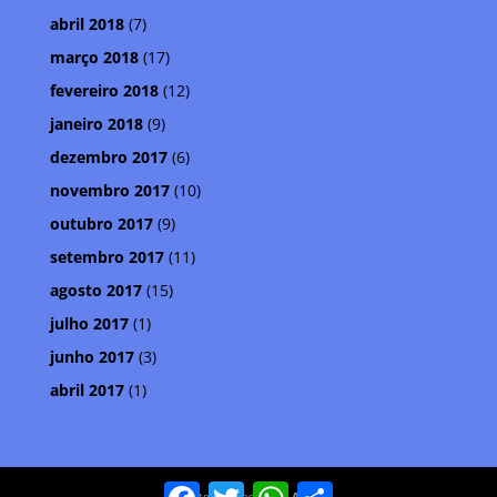
abril 2018
(7)
março 2018
(17)
fevereiro 2018
(12)
janeiro 2018
(9)
dezembro 2017
(6)
novembro 2017
(10)
outubro 2017
(9)
setembro 2017
(11)
agosto 2017
(15)
julho 2017
(1)
junho 2017
(3)
abril 2017
(1)
Facebook
Twitter
WhatsApp
Compartilhar
© Meteoro Brasil . Por
Aldeia