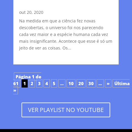
out 20, 2020
Na medida em que a ciência fez novas
descobertas, o universo foi nos parecendo
cada vez maior e a espécie humana cada vez
mais insignificante. Acontece que esse é só um
jeito de ver as coisas. Os...
Página 1 de
61
1
2
3
4
5
...
10
20
30
...
»
Última
»
VER PLAYLIST NO YOUTUBE