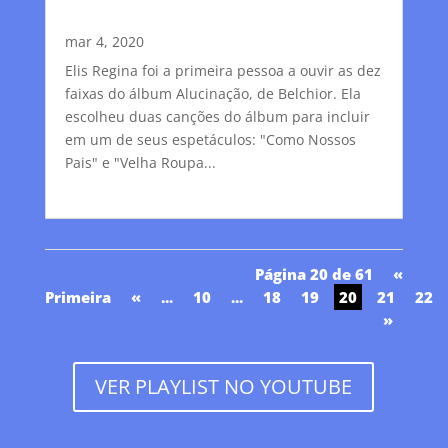
mar 4, 2020
Elis Regina foi a primeira pessoa a ouvir as dez
faixas do álbum Alucinação, de Belchior. Ela
escolheu duas canções do álbum para incluir
em um de seus espetáculos: "Como Nossos
Pais" e "Velha Roupa...
Página 20 de 61
«
Primeira
«
...
10
...
18
19
20
21
22
»
VER PLAYLIST NO YOUTUBE