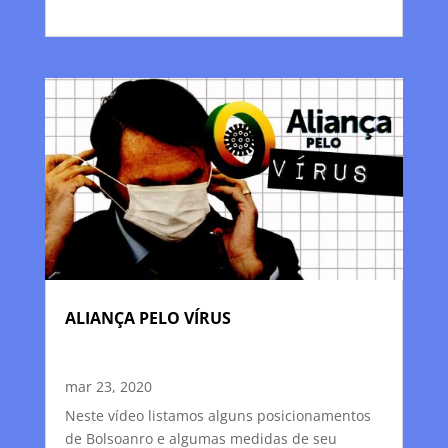
ALIANÇA PELO VÍRUS
mar 23, 2020
Neste vídeo listamos alguns posicionamentos
de Bolsoanro e algumas medidas de seu