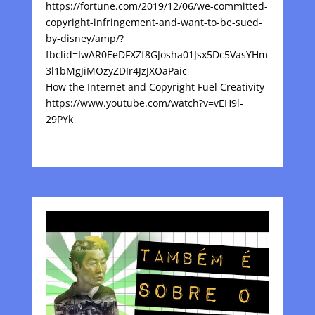
https://fortune.com/2019/12/06/we-committed-
copyright-infringement-and-want-to-be-sued-
by-disney/amp/?
fbclid=IwAR0EeDFXZf8GJosha01Jsx5Dc5VasYHm
3l1bMgJiMOzyZDIr4JzJXOaPaic
How the Internet and Copyright Fuel Creativity
https://www.youtube.com/watch?v=vEH9l-
29PYk