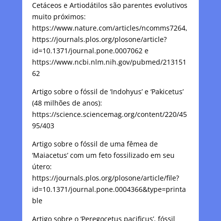
Cetáceos e Artiodátilos são parentes evolutivos
muito próximos:
https://www.nature.com/articles/ncomms7264,
https://journals.plos.org/plosone/article?
id=10.1371/journal.pone.0007062 e
https://www.ncbi.nlm.nih.gov/pubmed/213151
62
Artigo sobre o fóssil de ‘Indohyus’ e ‘Pakicetus’
(48 milhões de anos):
https://science.sciencemag.org/content/220/45
95/403
Artigo sobre o fóssil de uma fêmea de
‘Maiacetus’ com um feto fossilizado em seu
útero:
https://journals.plos.org/plosone/article/file?
id=10.1371/journal.pone.0004366&type=printa
ble
Artigo sobre o ‘Peregocetus pacificus’, fóssil