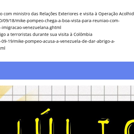
 com ministro das Relações Exteriores e visita à Operação Acolhi
020/09/18/mike-pompeo-chega-a-boa-vista-para-reuniao-com-
ia-imigracao-venezuelana.ghtml
o a terroristas durante sua visita à Colômbia
020-09-19/mike-pompeo-acusa-a-venezuela-de-dar-abrigo-a-
tml