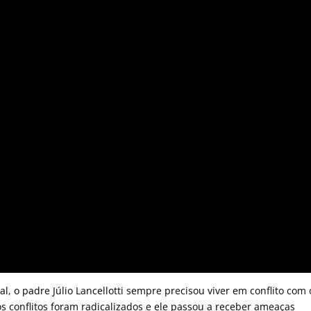
l, o padre Júlio Lancellotti sempre precisou viver em conflito com 
os conflitos foram radicalizados e ele passou a receber ameaças