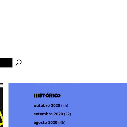
ÚLTIMAS POSTAGENS
COGUMELOS MÁGICOS,
TRATAMENTOS IDEM
PARA ENTENDER O CHILE
A LEI DO MAIS BEM-
SUCEDIDO
rinho
MAIS DE CEM PASTORES
CONTRA UM ESCRITOR
O PAPA DA CAUSA LGBT
HISTÓRICO
outubro 2020
(25)
setembro 2020
(22)
agosto 2020
(36)