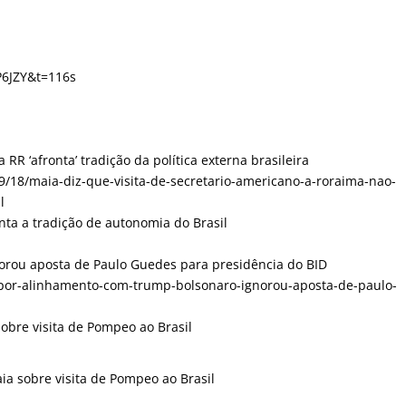
P6JZY&t=116s
 RR ‘afronta’ tradição da política externa brasileira
/09/18/maia-diz-que-visita-de-secretario-americano-a-roraima-nao-
l
nta a tradição de autonomia do Brasil
orou aposta de Paulo Guedes para presidência do BID
18/por-alinhamento-com-trump-bolsonaro-ignorou-aposta-de-paulo-
obre visita de Pompeo ao Brasil
ia sobre visita de Pompeo ao Brasil