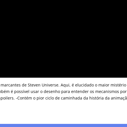
 marcantes de Steven Universe. Aqui, é elucidado o maior mistério
mbém é possível usar o desenho para entender os mecanismos por
poilers. -Contém o pior ciclo de caminhada da história da animaç