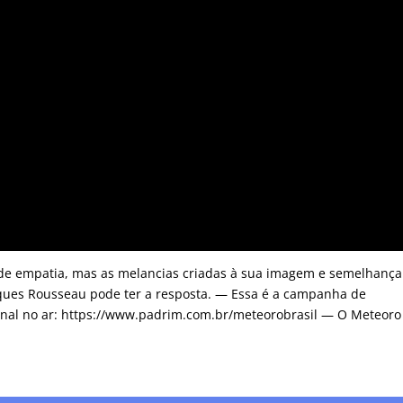
o de empatia, mas as melancias criadas à sua imagem e semelhança
ques Rousseau pode ter a resposta. — Essa é a campanha de
anal no ar: https://www.padrim.com.br/meteorobrasil — O Meteoro