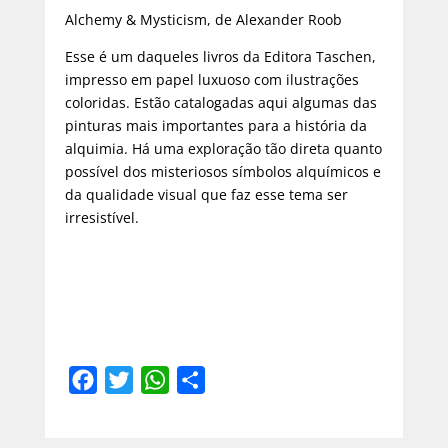
Alchemy & Mysticism, de Alexander Roob
Esse é um daqueles livros da Editora Taschen,
impresso em papel luxuoso com ilustrações
coloridas. Estão catalogadas aqui algumas das
pinturas mais importantes para a história da
alquimia. Há uma exploração tão direta quanto
possível dos misteriosos símbolos alquímicos e
da qualidade visual que faz esse tema ser
irresistível.
F
T
W
C
a
w
h
o
c
i
a
m