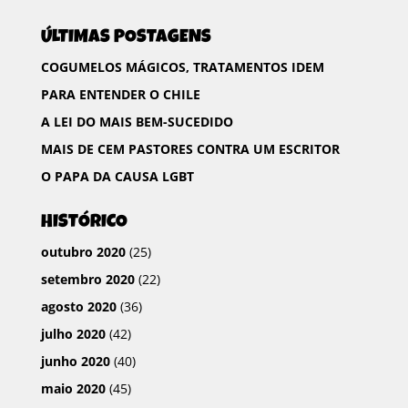
e
t
t
p
ÚLTIMAS POSTAGENS
b
t
s
a
o
e
A
r
COGUMELOS MÁGICOS, TRATAMENTOS IDEM
o
r
p
t
PARA ENTENDER O CHILE
k
p
i
A LEI DO MAIS BEM-SUCEDIDO
l
MAIS DE CEM PASTORES CONTRA UM ESCRITOR
h
O PAPA DA CAUSA LGBT
a
r
HISTÓRICO
outubro 2020
(25)
setembro 2020
(22)
agosto 2020
(36)
julho 2020
(42)
junho 2020
(40)
maio 2020
(45)