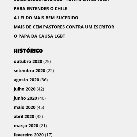
o
r
p
t
PARA ENTENDER O CHILE
k
p
i
A LEI DO MAIS BEM-SUCEDIDO
l
MAIS DE CEM PASTORES CONTRA UM ESCRITOR
h
O PAPA DA CAUSA LGBT
a
r
HISTÓRICO
outubro 2020
(25)
setembro 2020
(22)
agosto 2020
(36)
julho 2020
(42)
junho 2020
(40)
maio 2020
(45)
abril 2020
(32)
março 2020
(21)
fevereiro 2020
(17)