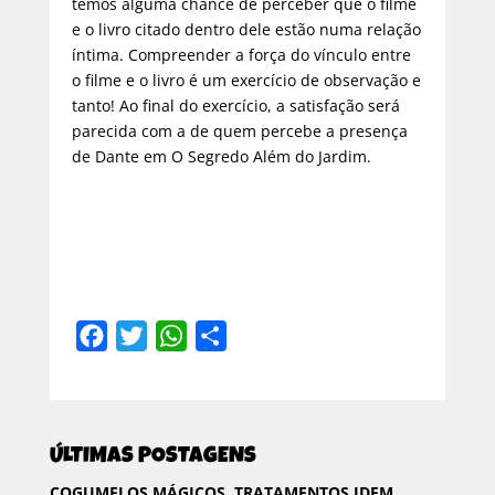
temos alguma chance de perceber que o filme
e o livro citado dentro dele estão numa relação
íntima. Compreender a força do vínculo entre
o filme e o livro é um exercício de observação e
tanto! Ao final do exercício, a satisfação será
parecida com a de quem percebe a presença
de Dante em O Segredo Além do Jardim.
F
T
W
C
a
w
h
o
c
i
a
m
e
t
t
p
ÚLTIMAS POSTAGENS
b
t
s
a
o
e
A
r
COGUMELOS MÁGICOS, TRATAMENTOS IDEM