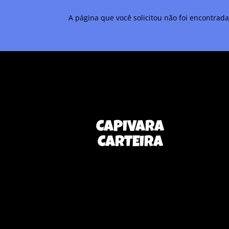
A página que você solicitou não foi encontrad
CAPIVARA
CARTEIRA
Nenhum resultado
Nen
encontrado
enc
A página que você solicitou não foi
A pág
encontrada. Tente refinar sua
encon
pesquisa, ou use a navegação acima
pesqu