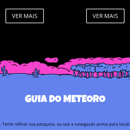
localizar a postagem.
para localizar a postagem.
VER MAIS
VER MAIS
GUIA DO METEORO
a. Tente refinar sua pesquisa, ou use a navegação acima para local