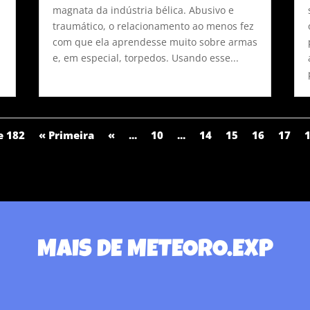
magnata da indústria bélica. Abusivo e
traumático, o relacionamento ao menos fez
com que ela aprendesse muito sobre armas
e, em especial, torpedos. Usando esse...
e 182
« Primeira
«
...
10
...
14
15
16
17
MAIS DE METEORO.EXP