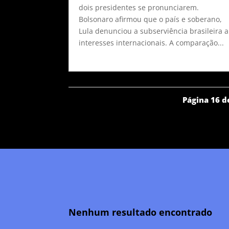
dois presidentes se pronunciarem.
Bolsonaro afirmou que o país e soberano,
Lula denunciou a subserviência brasileira a
interesses internacionais. A comparação...
Página 16 d
Nenhum resultado encontrado