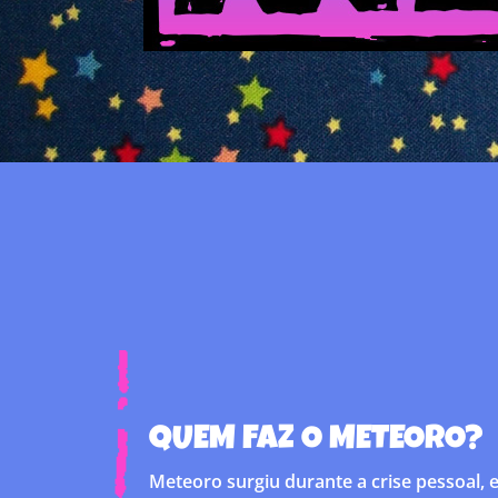
QUEM FAZ O METEORO?
Meteoro surgiu durante a crise pessoal, e