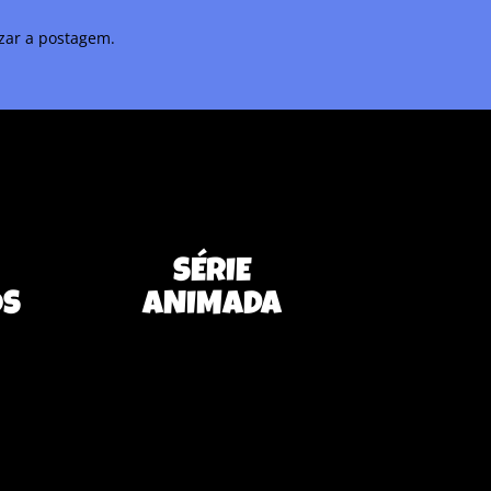
izar a postagem.
SÉRIE
OS
ANIMADA
Nenhum resultado
encontrado
 foi
A página que você solicitou não foi
encontrada. Tente refinar sua
 acima
pesquisa, ou use a navegação acima