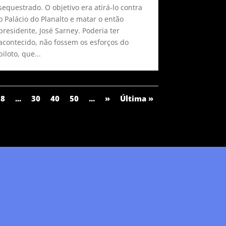
sequestrado. O objetivo era atirá-lo contra
o Palácio do Planalto e matar o então
presidente, José Sarney. Poderia ter
acontecido, não fossem os esforços do
piloto, que...
18
...
30
40
50
...
»
Última »