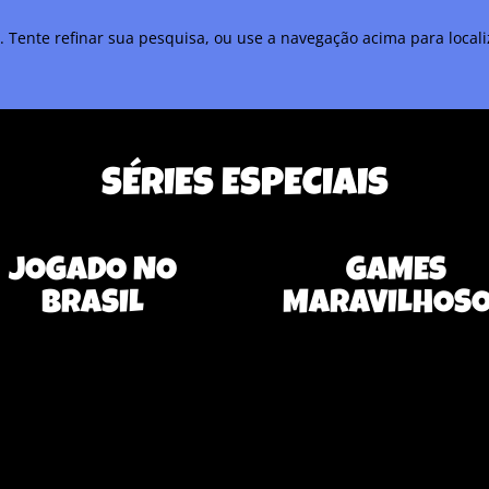
a. Tente refinar sua pesquisa, ou use a navegação acima para local
SÉRIES ESPECIAIS
JOGADO NO
GAMES
BRASIL
MARAVILHOS
hum resultado
Nenhum resultado
ontrado
encontrado
ina que você solicitou não foi
A página que você solicitou não
trada. Tente refinar sua
encontrada. Tente refinar sua
isa, ou use a navegação acima
pesquisa, ou use a navegação