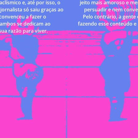
lísmico e, até por isso, o
jeito mais amoroso e me
jornalista só saiu graças ao
persuadir e nem conve
 convenceu a fazer o
Pelo contrário, a gente
, ambos se dedicam ao
fazendo esse conteúdo e 
ua razão para viver.