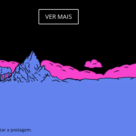
para localizar a postagem.
VER MAIS
izar a postagem.