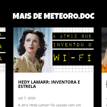
MAIS DE METEORO.DOC
HEDY LAMARR: INVENTORA E
ESTRELA
set 7, 2020
A atriz Hedy Lamarr foi casada com um