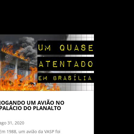
JOGANDO UM AVIÃO NO
PALÁCIO DO PLANALTO
ago 31, 2020
Em 1988, um avião da VASP foi