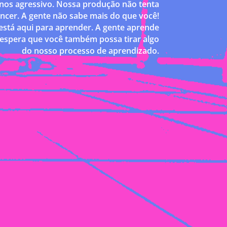
nos agressivo. Nossa produção não tenta
ncer. A gente não sabe mais do que você!
 está aqui para aprender. A gente aprende
espera que você também possa tirar algo
do nosso processo de aprendizado.