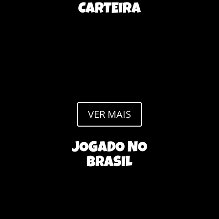
CARTEIRA
Nenhum resultado encontrado
A página que você solicitou não foi encontrada. Tente
refinar sua pesquisa, ou use a navegação acima para
localizar a postagem.
VER MAIS
JOGADO NO
BRASIL
Nenhum resultado encontrado
A página que você solicitou não foi encontrada. Tente