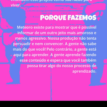
viver.
PORQUE FAZEMOS
Meteoro existe para mostrar que é possível
informar de um outro jeito mais amoroso e
menos agressivo. Nossa produção não tenta
persuadir e nem convencer. A gente não sabe
mais do que você! Pelo contrário, a gente está
aqui para aprender. A gente aprende fazendo
esse conteúdo e espera que você também
possa tirar algo do nosso processo de
aprendizado.