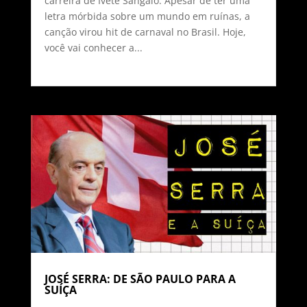
carreira de Ivete Sangalo. Apesar de ter uma
letra mórbida sobre um mundo em ruínas, a
canção virou hit de carnaval no Brasil. Hoje,
você vai conhecer a...
JOSÉ SERRA: DE SÃO PAULO PARA A
SUÍÇA