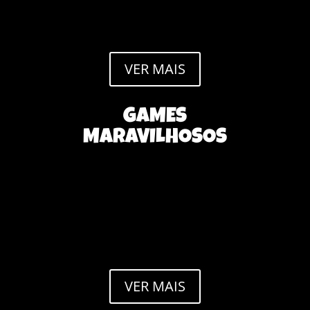
refinar sua pesquisa, ou use a navegação acima para
localizar a postagem.
VER MAIS
GAMES
MARAVILHOSOS
Nenhum resultado encontrado
A página que você solicitou não foi encontrada. Tente
refinar sua pesquisa, ou use a navegação acima para
localizar a postagem.
VER MAIS