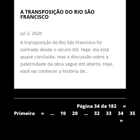
A TRANSPOSIÇÃO DO RIO SÃO
FRANCISCO
jul 2, 2020
A transposição do Rio São Francisco foi
sonhada desde o século XIX. Hoje, ela está
quase concluída, mas a discussão sobre a
paternidade da obra segue em aberto. Hoje,
você vai conhecer a história de...
Página 34 de 182
«
Primeira
«
...
10
20
...
32
33
34
35
»