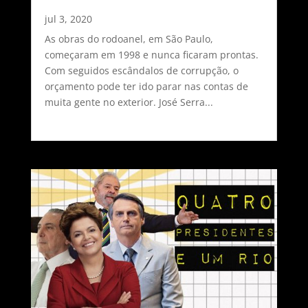
jul 3, 2020
As obras do rodoanel, em São Paulo,
começaram em 1998 e nunca ficaram prontas.
Com seguidos escândalos de corrupção, o
orçamento pode ter ido parar nas contas de
muita gente no exterior. José Serra...