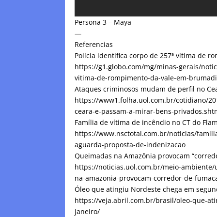
Persona 3 – Maya
—
Referencias
Polícia identifica corpo de 257ª vítima de
https://g1.globo.com/mg/minas-gerais/notic
vitima-de-rompimento-da-vale-em-brumad
Ataques criminosos mudam de perfil no Ce
https://www1.folha.uol.com.br/cotidiano/2
ceara-e-passam-a-mirar-bens-privados.sht
Família de vítima de incêndio no CT do Fl
https://www.nsctotal.com.br/noticias/famil
aguarda-proposta-de-indenizacao
Queimadas na Amazônia provocam “corredo
https://noticias.uol.com.br/meio-ambiente
na-amazonia-provocam-corredor-de-fumaca
Óleo que atingiu Nordeste chega em segund
https://veja.abril.com.br/brasil/oleo-que-
janeiro/