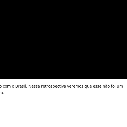
o com o Brasil. Nessa retrospectiva veremos que esse não foi um
eu.