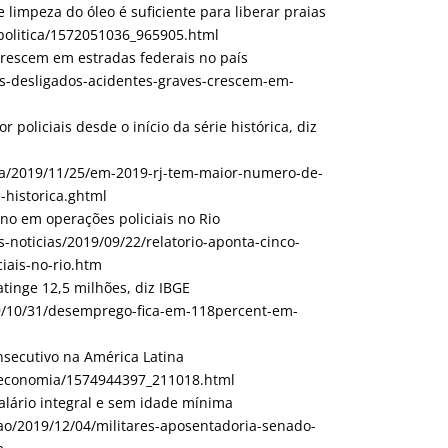
 limpeza do óleo é suficiente para liberar praias
6/politica/1572051036_965905.html
crescem em estradas federais no país
es-desligados-acidentes-graves-crescem-em-
policiais desde o início da série histórica, diz
icia/2019/11/25/em-2019-rj-tem-maior-numero-de-
e-historica.ghtml
ano em operações policiais no Rio
as-noticias/2019/09/22/relatorio-aponta-cinco-
iais-no-rio.htm
inge 12,5 milhões, diz IBGE
19/10/31/desemprego-fica-em-118percent-em-
nsecutivo na América Latina
28/economia/1574944397_211018.html
alário integral e sem idade mínima
cao/2019/12/04/militares-aposentadoria-senado-