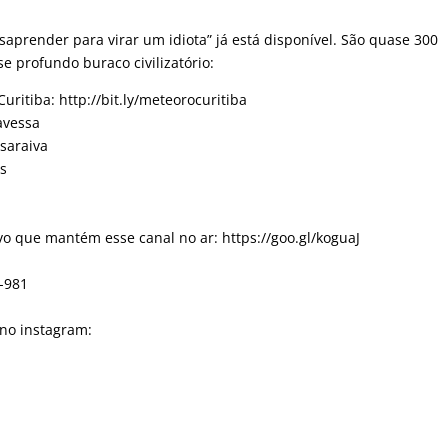
saprender para virar um idiota” já está disponível. São quase 300
 profundo buraco civilizatório:
ritiba: http://bit.ly/meteorocuritiba
ravessa
asaraiva
as
o que mantém esse canal no ar: https://goo.gl/koguaJ
0-981
 no instagram: