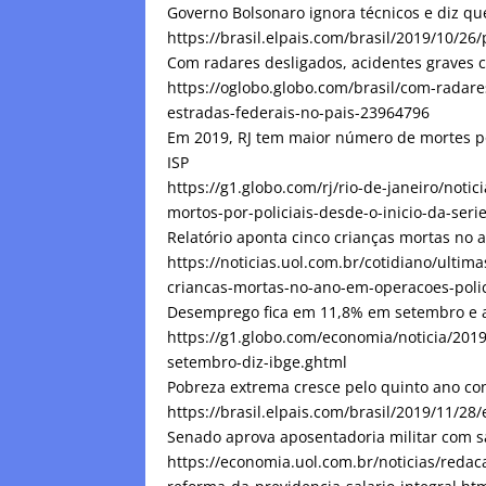
Governo Bolsonaro ignora técnicos e diz que
https://brasil.elpais.com/brasil/2019/10/2
Com radares desligados, acidentes graves 
https://oglobo.globo.com/brasil/com-radar
estradas-federais-no-pais-23964796
Em 2019, RJ tem maior número de mortes por 
ISP
https://g1.globo.com/rj/rio-de-janeiro/not
mortos-por-policiais-desde-o-inicio-da-seri
Relatório aponta cinco crianças mortas no 
https://noticias.uol.com.br/cotidiano/ultim
criancas-mortas-no-ano-em-operacoes-polic
Desemprego fica em 11,8% em setembro e at
https://g1.globo.com/economia/noticia/20
setembro-diz-ibge.ghtml
Pobreza extrema cresce pelo quinto ano co
https://brasil.elpais.com/brasil/2019/11/
Senado aprova aposentadoria militar com s
https://economia.uol.com.br/noticias/reda