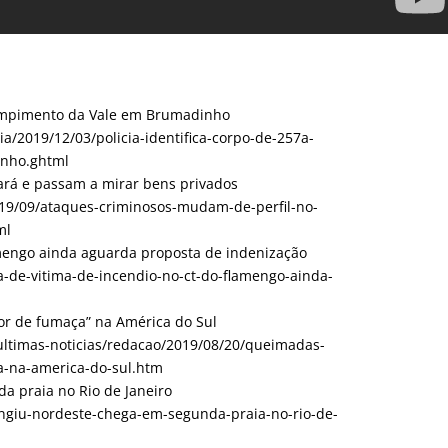
 rompimento da Vale em Brumadinho
ia/2019/12/03/policia-identifica-corpo-de-257a-
inho.ghtml
ará e passam a mirar bens privados
019/09/ataques-criminosos-mudam-de-perfil-no-
ml
amengo ainda aguarda proposta de indenização
ia-de-vitima-de-incendio-no-ct-do-flamengo-ainda-
r de fumaça” na América do Sul
/ultimas-noticias/redacao/2019/08/20/queimadas-
-na-america-do-sul.htm
a praia no Rio de Janeiro
atingiu-nordeste-chega-em-segunda-praia-no-rio-de-