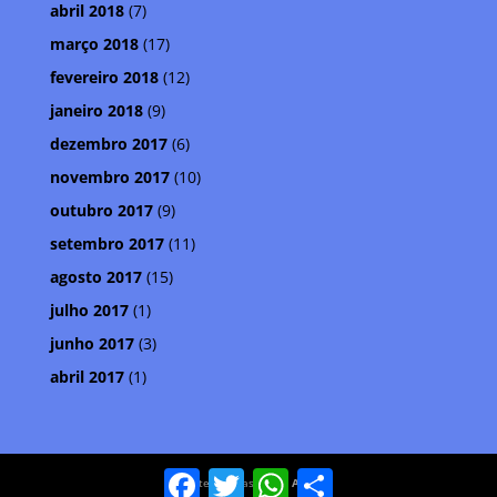
abril 2018
(7)
março 2018
(17)
fevereiro 2018
(12)
janeiro 2018
(9)
dezembro 2017
(6)
novembro 2017
(10)
outubro 2017
(9)
setembro 2017
(11)
agosto 2017
(15)
julho 2017
(1)
junho 2017
(3)
abril 2017
(1)
Facebook
Twitter
WhatsApp
Compartilhar
© Meteoro Brasil . Por
Aldeia