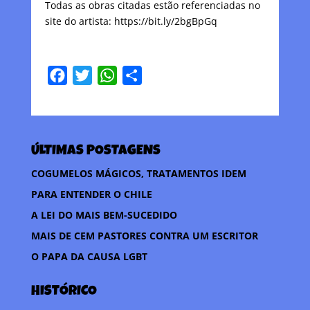
Todas as obras citadas estão referenciadas no
site do artista: https://bit.ly/2bgBpGq
F
T
W
C
a
w
h
o
c
i
a
m
e
t
t
p
ÚLTIMAS POSTAGENS
b
t
s
a
o
e
A
r
COGUMELOS MÁGICOS, TRATAMENTOS IDEM
o
r
p
t
PARA ENTENDER O CHILE
k
p
i
A LEI DO MAIS BEM-SUCEDIDO
l
MAIS DE CEM PASTORES CONTRA UM ESCRITOR
h
O PAPA DA CAUSA LGBT
a
r
HISTÓRICO