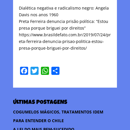
Dialética negativa e radicalismo negro: Angela
Davis nos anos 1960
Preta Ferreira denuncia prisão política: “Estou
presa porque briguei por direitos”
https://www.brasildefato.com.br/2019/07/24/pr
eta-ferreira-denuncia-prisao-politica-estou-
presa-porque-briguei-por-direitos/
F
T
W
C
a
w
h
o
c
i
a
m
e
t
t
p
ÚLTIMAS POSTAGENS
b
t
s
a
o
e
A
r
COGUMELOS MÁGICOS, TRATAMENTOS IDEM
o
r
p
t
PARA ENTENDER O CHILE
k
p
i
A LEI DO MAIS BEM-SUCEDIDO