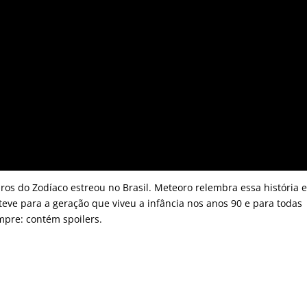
ros do Zodíaco estreou no Brasil. Meteoro relembra essa história 
teve para a geração que viveu a infância nos anos 90 e para todas
mpre: contém spoilers.