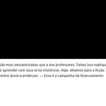
são mais desvalorizadas que a dos professores. Talvez isso expliq
e aprender com seus erros históricos. Hoje, olhamos para a ficção
entre aluno e professor. — Essa é a campanha de financiamento