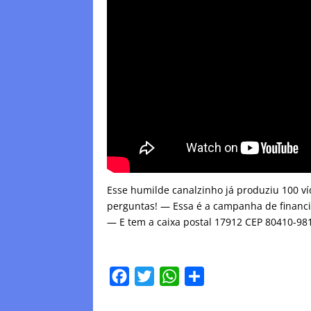
Esse humilde canalzinho já produziu 100 ví
perguntas! — Essa é a campanha de financi
— E tem a caixa postal 17912 CEP 80410-981
F
T
W
C
a
w
h
o