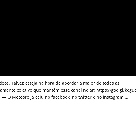
deos. Talvez esteja na hora de abordar a maior de todas as
amento coletivo que mantém esse canal no ar: https://goo.gl/kogu
 — O Meteoro já caiu no facebook, no twitter e no instagram:…