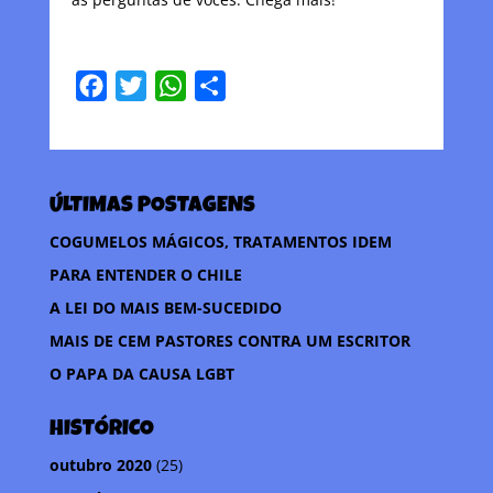
F
T
W
C
a
w
h
o
c
i
a
m
e
t
t
p
ÚLTIMAS POSTAGENS
b
t
s
a
o
e
A
r
COGUMELOS MÁGICOS, TRATAMENTOS IDEM
o
r
p
t
PARA ENTENDER O CHILE
k
p
i
A LEI DO MAIS BEM-SUCEDIDO
l
MAIS DE CEM PASTORES CONTRA UM ESCRITOR
h
O PAPA DA CAUSA LGBT
a
r
HISTÓRICO
outubro 2020
(25)