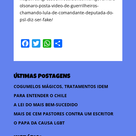
olsonaro-posta-video-de-guerrilheiros-
chamando-lula-de-comandante-deputada-do-
psl-diz-ser-fake/
F
T
W
C
a
w
h
o
c
i
a
m
e
t
t
p
ÚLTIMAS POSTAGENS
b
t
s
a
o
e
A
r
COGUMELOS MÁGICOS, TRATAMENTOS IDEM
o
r
p
t
PARA ENTENDER O CHILE
k
p
i
A LEI DO MAIS BEM-SUCEDIDO
l
MAIS DE CEM PASTORES CONTRA UM ESCRITOR
h
O PAPA DA CAUSA LGBT
a