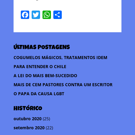
F
T
W
C
a
w
h
o
c
i
a
m
e
t
t
p
ÚLTIMAS POSTAGENS
b
t
s
a
o
e
A
r
COGUMELOS MÁGICOS, TRATAMENTOS IDEM
o
r
p
t
PARA ENTENDER O CHILE
k
p
i
A LEI DO MAIS BEM-SUCEDIDO
l
MAIS DE CEM PASTORES CONTRA UM ESCRITOR
h
O PAPA DA CAUSA LGBT
a
r
HISTÓRICO
outubro 2020
(25)
setembro 2020
(22)