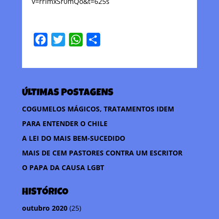
v=rrImxSr0mQo&t=625s
F
T
W
C
a
w
h
o
c
i
a
m
e
t
t
p
ÚLTIMAS POSTAGENS
b
t
s
a
o
e
A
r
COGUMELOS MÁGICOS, TRATAMENTOS IDEM
o
r
p
t
PARA ENTENDER O CHILE
k
p
i
A LEI DO MAIS BEM-SUCEDIDO
l
MAIS DE CEM PASTORES CONTRA UM ESCRITOR
h
O PAPA DA CAUSA LGBT
a
r
HISTÓRICO
outubro 2020
(25)