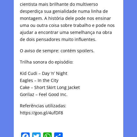
cientista mais brilhante do multiverso
desperdiça sua genialidade numa linha de
montagem. A história dele pode nos ensinar
uma ou outra coisa sobre trabalho e pode nos
ajudar a encontrar uma semelhança na obra
de dois pensadores muito influentes.
O aviso de sempre: contém spoilers.
Trilha sonora do episódio:
Kid Cudi – Day ‘n’ Night
Eagles – In the City
Cake – Short Skirt Long Jacket
Gorilaz – Feel Good Inc.
Referências utilizadas:
https://goo.gl/4ufDF8
F
T
W
C