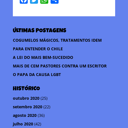
a
w
h
o
c
i
a
m
e
t
t
p
ÚLTIMAS POSTAGENS
b
t
s
a
o
e
A
r
COGUMELOS MÁGICOS, TRATAMENTOS IDEM
o
r
p
t
PARA ENTENDER O CHILE
k
p
i
A LEI DO MAIS BEM-SUCEDIDO
l
MAIS DE CEM PASTORES CONTRA UM ESCRITOR
h
O PAPA DA CAUSA LGBT
a
r
HISTÓRICO
outubro 2020
(25)
setembro 2020
(22)
agosto 2020
(36)
julho 2020
(42)