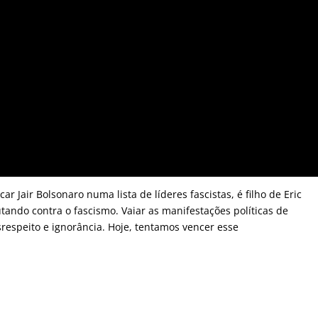
r Jair Bolsonaro numa lista de líderes fascistas, é filho de Eric
tando contra o fascismo. Vaiar as manifestações políticas de
respeito e ignorância. Hoje, tentamos vencer esse
…