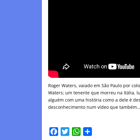
Roger Waters, vaiado em São Paulo por coloca
Waters; um tenente que morreu na Itália, lu
alguém com uma história como a dele é des
desconhecimento num vídeo que também
F
T
W
C