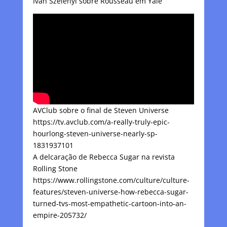
Iván Szelényi sobre Rousseau em Yale
AVClub sobre o final de Steven Universe
https://tv.avclub.com/a-really-truly-epic-
hourlong-steven-universe-nearly-sp-
1831937101
A delcaração de Rebecca Sugar na revista
Rolling Stone
https://www.rollingstone.com/culture/culture-
features/steven-universe-how-rebecca-sugar-
turned-tvs-most-empathetic-cartoon-into-an-
empire-205732/