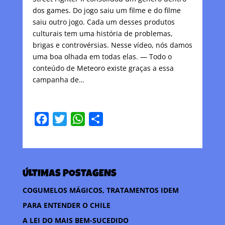
dos games. Do jogo saiu um filme e do filme
saiu outro jogo. Cada um desses produtos
culturais tem uma história de problemas,
brigas e controvérsias. Nesse vídeo, nós damos
uma boa olhada em todas elas. — Todo o
conteúdo de Meteoro existe graças a essa
campanha de…
F
T
W
C
a
w
h
o
c
i
a
m
e
t
t
p
ÚLTIMAS POSTAGENS
b
t
s
a
o
e
A
r
COGUMELOS MÁGICOS, TRATAMENTOS IDEM
o
r
p
t
PARA ENTENDER O CHILE
k
p
i
A LEI DO MAIS BEM-SUCEDIDO