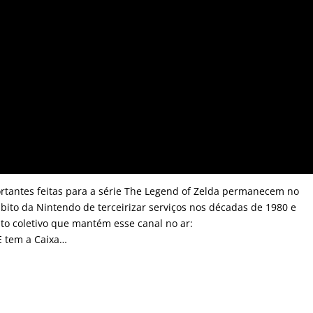
rtantes feitas para a série The Legend of Zelda permanecem no
ábito da Nintendo de terceirizar serviços nos décadas de 1980 e
o coletivo que mantém esse canal no ar:
E tem a Caixa…