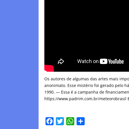
Os autores de algumas das artes mais impo
anonimato. Esse mistério foi gerado pelo h
1990. — Essa é a campanha de financiament
https://www.padrim.com.br/meteorobrasil 
F
T
W
C