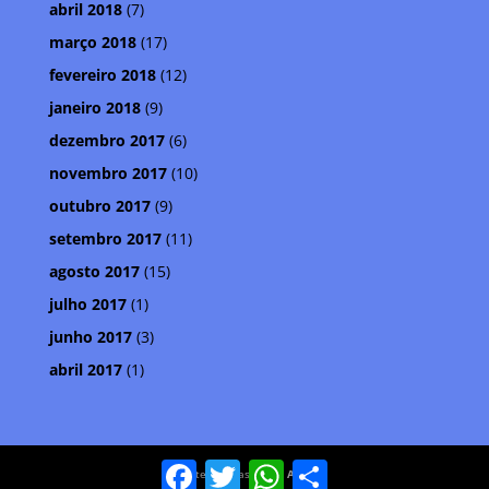
abril 2018
(7)
março 2018
(17)
fevereiro 2018
(12)
janeiro 2018
(9)
dezembro 2017
(6)
novembro 2017
(10)
outubro 2017
(9)
setembro 2017
(11)
agosto 2017
(15)
julho 2017
(1)
junho 2017
(3)
abril 2017
(1)
Facebook
Twitter
WhatsApp
Compartilhar
© Meteoro Brasil . Por
Aldeia