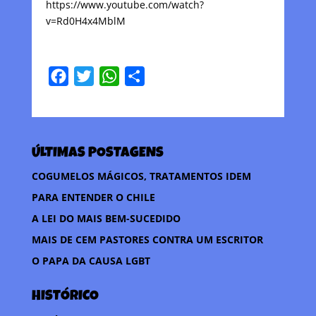
https://www.youtube.com/watch?
v=Rd0H4x4MblM
F
T
W
C
a
w
h
o
c
i
a
m
e
t
t
p
ÚLTIMAS POSTAGENS
b
t
s
a
o
e
A
r
COGUMELOS MÁGICOS, TRATAMENTOS IDEM
o
r
p
t
PARA ENTENDER O CHILE
k
p
i
A LEI DO MAIS BEM-SUCEDIDO
l
MAIS DE CEM PASTORES CONTRA UM ESCRITOR
h
O PAPA DA CAUSA LGBT
a
r
HISTÓRICO