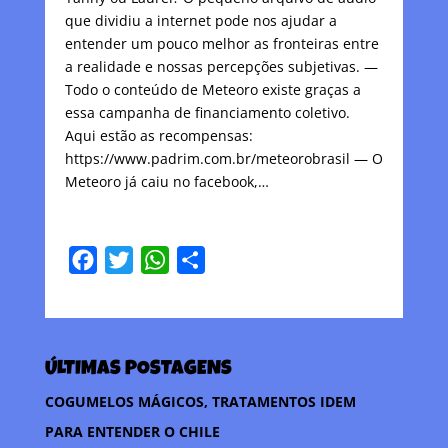
que dividiu a internet pode nos ajudar a
entender um pouco melhor as fronteiras entre
a realidade e nossas percepções subjetivas. —
Todo o conteúdo de Meteoro existe graças a
essa campanha de financiamento coletivo.
Aqui estão as recompensas:
https://www.padrim.com.br/meteorobrasil — O
Meteoro já caiu no facebook,…
F
T
W
C
a
w
h
o
c
i
a
m
e
t
t
p
ÚLTIMAS POSTAGENS
b
t
s
a
o
e
A
r
COGUMELOS MÁGICOS, TRATAMENTOS IDEM
o
r
p
t
PARA ENTENDER O CHILE