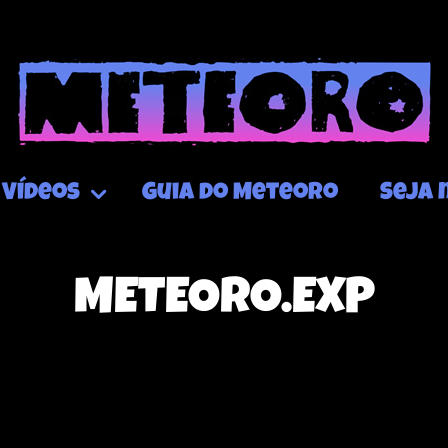
Vídeos
Guia do Meteoro
Seja 
METEORO.EXP