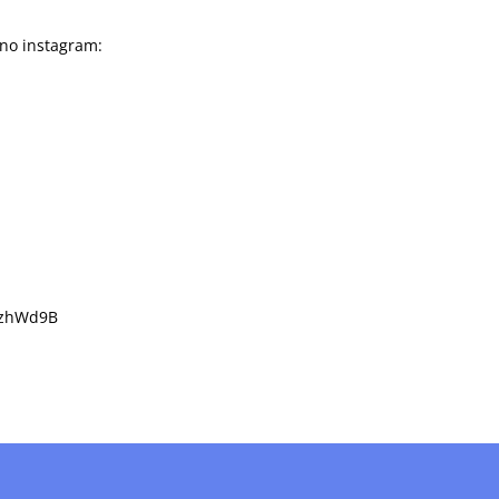
 no instagram:
/2zhWd9B