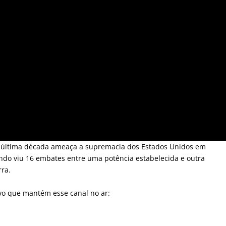
 última década ameaça a supremacia dos Estados Unidos em
undo viu 16 embates entre uma potência estabelecida e outra
ra.
vo que mantém esse canal no ar: