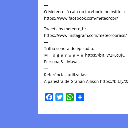
—
O Meteoro já caiu no facebook, no twitter e
https://www.facebook.com/meteorobr/
Tweets by meteoro_br
https://www.instagram.com/meteorobrasil/
—
Trilha sonora do episódio:
Ｍｉｄｇａｒｗａｖｅ https://bit.ly/2FLcUjC
Persona 3 – Maya
—
Referências utilizadas:
A palestra de Grahan Allison https://bit.ly
F
T
W
C
a
w
h
o
c
i
a
m
e
t
t
p