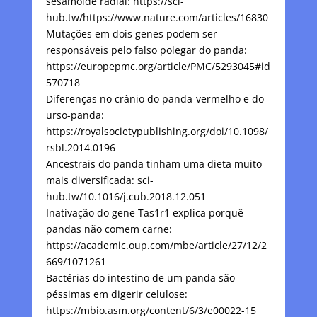
sesamóide radial: https://sci-
hub.tw/https://www.nature.com/articles/16830
Mutações em dois genes podem ser
responsáveis pelo falso polegar do panda:
https://europepmc.org/article/PMC/5293045#id
570718
Diferenças no crânio do panda-vermelho e do
urso-panda:
https://royalsocietypublishing.org/doi/10.1098/
rsbl.2014.0196
Ancestrais do panda tinham uma dieta muito
mais diversificada: sci-
hub.tw/10.1016/j.cub.2018.12.051
Inativação do gene Tas1r1 explica porquê
pandas não comem carne:
https://academic.oup.com/mbe/article/27/12/2
669/1071261
Bactérias do intestino de um panda são
péssimas em digerir celulose:
https://mbio.asm.org/content/6/3/e00022-15