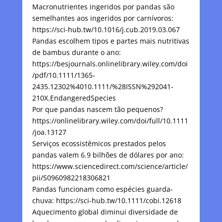
Macronutrientes ingeridos por pandas são
semelhantes aos ingeridos por carnívoros:
https://sci-hub.tw/10.1016/j.cub.2019.03.067
Pandas escolhem tipos e partes mais nutritivas
de bambus durante o ano:
https://besjournals.onlinelibrary.wiley.com/doi
/pdf/10.1111/1365-
2435.12302%4010.1111/%28ISSN%292041-
210X.EndangeredSpecies
Por que pandas nascem tão pequenos?
https://onlinelibrary.wiley.com/doi/full/10.1111
/joa.13127
Serviços ecossistêmicos prestados pelos
pandas valem 6.9 bilhões de dólares por ano:
https://www.sciencedirect.com/science/article/
pii/S0960982218306821
Pandas funcionam como espécies guarda-
chuva: https://sci-hub.tw/10.1111/cobi.12618
Aquecimento global diminui diversidade de