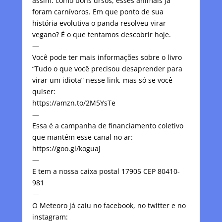
assim: como bons ursos, esses animais já
foram carnívoros. Em que ponto de sua
história evolutiva o panda resolveu virar
vegano? É o que tentamos descobrir hoje.
—
Você pode ter mais informações sobre o livro
“Tudo o que você precisou desaprender para
virar um idiota” nesse link, mas só se você
quiser:
https://amzn.to/2M5YsTe
—
Essa é a campanha de financiamento coletivo
que mantém esse canal no ar:
https://goo.gl/koguaJ
—
E tem a nossa caixa postal 17905 CEP 80410-
981
—
O Meteoro já caiu no facebook, no twitter e no
instagram: