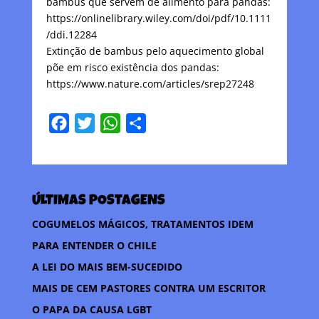
bambus que servem de alimento para pandas:
https://onlinelibrary.wiley.com/doi/pdf/10.1111
/ddi.12284
Extinção de bambus pelo aquecimento global
põe em risco existência dos pandas:
https://www.nature.com/articles/srep27248
F
T
W
C
a
w
h
o
c
i
a
m
e
t
t
p
ÚLTIMAS POSTAGENS
b
t
s
a
o
e
A
r
COGUMELOS MÁGICOS, TRATAMENTOS IDEM
o
r
p
t
PARA ENTENDER O CHILE
k
p
i
A LEI DO MAIS BEM-SUCEDIDO
l
MAIS DE CEM PASTORES CONTRA UM ESCRITOR
h
O PAPA DA CAUSA LGBT