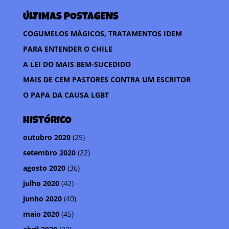
e
t
t
p
ÚLTIMAS POSTAGENS
b
t
s
a
o
e
A
r
COGUMELOS MÁGICOS, TRATAMENTOS IDEM
o
r
p
t
PARA ENTENDER O CHILE
k
p
i
A LEI DO MAIS BEM-SUCEDIDO
l
MAIS DE CEM PASTORES CONTRA UM ESCRITOR
h
O PAPA DA CAUSA LGBT
a
r
HISTÓRICO
outubro 2020
(25)
setembro 2020
(22)
agosto 2020
(36)
julho 2020
(42)
junho 2020
(40)
maio 2020
(45)