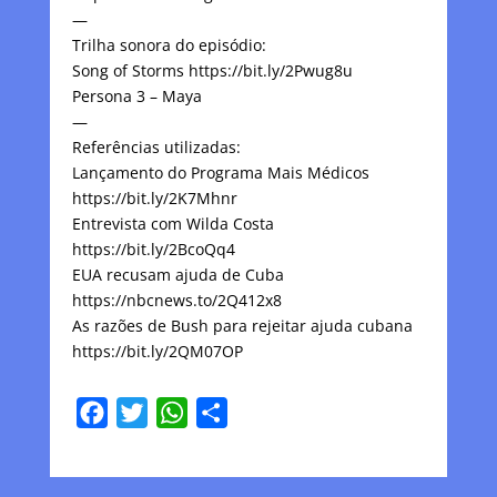
—
Trilha sonora do episódio:
Song of Storms https://bit.ly/2Pwug8u
Persona 3 – Maya
—
Referências utilizadas:
Lançamento do Programa Mais Médicos
https://bit.ly/2K7Mhnr
Entrevista com Wilda Costa
https://bit.ly/2BcoQq4
EUA recusam ajuda de Cuba
https://nbcnews.to/2Q412x8
As razões de Bush para rejeitar ajuda cubana
https://bit.ly/2QM07OP
F
T
W
C
a
w
h
o
c
i
a
m