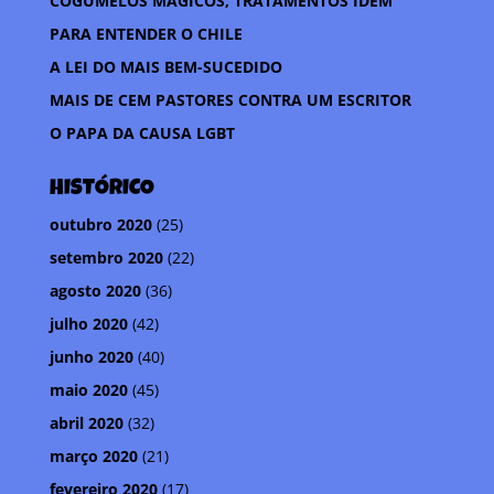
COGUMELOS MÁGICOS, TRATAMENTOS IDEM
o
r
p
t
PARA ENTENDER O CHILE
k
p
i
A LEI DO MAIS BEM-SUCEDIDO
l
MAIS DE CEM PASTORES CONTRA UM ESCRITOR
h
O PAPA DA CAUSA LGBT
a
r
HISTÓRICO
outubro 2020
(25)
setembro 2020
(22)
agosto 2020
(36)
julho 2020
(42)
junho 2020
(40)
maio 2020
(45)
abril 2020
(32)
março 2020
(21)
fevereiro 2020
(17)