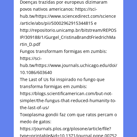
Doenças trazidas por europeus dizimaram
povos nativos americanos: https://sci-
hub.tw/https://www.sciencedirect.com/science
/article/abs/pii/S0002962915344815 e
http://repositorio.unicamp.br/bitstream/REPOS
IP/309188/1/Gurgel_CristinaBrandtFriedrichMa
rtin_D.pdf
Fungos transformam formigas em zumbis:
https://sci-
hub.tw/https://www.journals.uchicago.edu/doi/
10.1086/603640
The Last of Us foi inspirado no fungo que
transforma formigas em zumbis:
https://blogs.scientificamerican.com/but-not-
simpler/the-fungus-that-reduced-humanity-to-
the-last-of-us/
Toxoplasma gondii faz com que ratos percam o
medo de gatos:
https://journals.plos.org/plosone/article/file?
type=printable&id=10.1371/journal.pone.00752