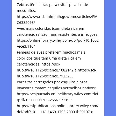
Zebras têm listras para evitar picadas de
mosquitos:
https://www.ncbi.nlm.nih.gov/pmc/articles/PM
C6382098/
Aves mais coloridas (com dieta rica em
carotenoides) são mais resistentes a infecções:
https://onlinelibrary.wiley.com/doi/pdf/10.1002
/ece3.1164
Fêmeas de aves preferem machos mais
coloridos que tem uma dieta rica em
carotenoides: https://sci-
hub.tw/10.1126/science.1082142 e https://sci-
hub.tw/10.1126/science.7123238
Parasitas carregados por esquilos cinzas
invasores matam esquilos vermelhos nativos:
https://besjournals.onlinelibrary.wiley.com/doi
/pdf/10.1111/1365-2656.13219 e
https://zslpublications.onlinelibrary.wiley.com/
doi/pdf/10.1111/j.1469-1795.2000.tb00107.x