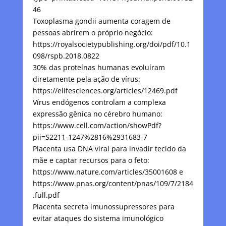
46
Toxoplasma gondii aumenta coragem de
pessoas abrirem o próprio negócio:
https://royalsocietypublishing.org/doi/pdf/10.1
098/rspb.2018.0822
30% das proteínas humanas evoluíram
diretamente pela ação de vírus:
https://elifesciences.org/articles/12469.pdf
Vírus endógenos controlam a complexa
expressão gênica no cérebro humano:
https://www.cell.com/action/showPdf?
pii=S2211-1247%2816%2931683-7
Placenta usa DNA viral para invadir tecido da
mãe e captar recursos para o feto:
https://www.nature.com/articles/35001608 e
https://www.pnas.org/content/pnas/109/7/2184
.full.pdf
Placenta secreta imunossupressores para
evitar ataques do sistema imunológico