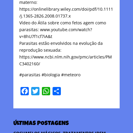
materno:
https://onlinelibrary.wiley.com/doi/pdf/10.1111
/j.1365-2826.2008.01737.x
Vídeo do Átila sobre como fetos agem como
parasitas: www.youtube.com/watch?
v=8hU7f1cf7iA&t
Parasitas estão envolvidos na evolução da
reprodução sexuada:
https://www.ncbi.nlm.nih.gov/pmc/articles/PM
C3402160/
#parasitas #biologia #meteoro
F
T
W
C
a
w
h
o
c
i
a
m
e
t
t
p
ÚLTIMAS POSTAGENS
b
t
s
a
o
e
A
r