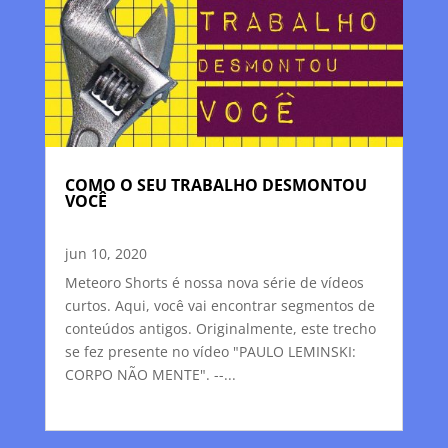
COMO O SEU TRABALHO DESMONTOU
VOCÊ
jun 10, 2020
Meteoro Shorts é nossa nova série de vídeos
curtos. Aqui, você vai encontrar segmentos de
conteúdos antigos. Originalmente, este trecho
se fez presente no vídeo "PAULO LEMINSKI:
CORPO NÃO MENTE". --...