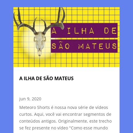
A ILHA DE SÃO MATEUS
jun 9, 2020
Meteoro Shorts é nossa nova série de vídeos
curtos. Aqui, você vai encontrar segmentos de
conteúdos antigos. Originalmente, este trecho
se fez presente no vídeo "Como esse mundo