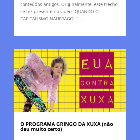
conteúdos antigos. Originalmente, este trecho
se fez presente no vídeo "QUANDO O
CAPITALISMO NAUFRAGOU". --...
O PROGRAMA GRINGO DA XUXA (não
deu muito certo)