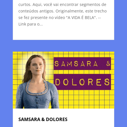
curtos. Aqui, você vai encontrar segmentos de
conteúdos antigos. Originalmente, este trecho
se fez presente no vídeo "A VIDA É BELA". --
Link para o...
SAMSARA & DOLORES