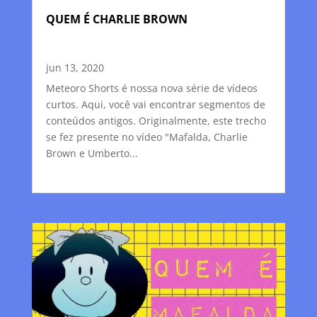
QUEM É CHARLIE BROWN
jun 13, 2020
Meteoro Shorts é nossa nova série de vídeos
curtos. Aqui, você vai encontrar segmentos de
conteúdos antigos. Originalmente, este trecho
se fez presente no vídeo "Mafalda, Charlie
Brown e Umberto...