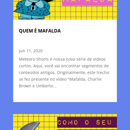
QUEM É MAFALDA
jun 11, 2020
Meteoro Shorts é nossa nova série de vídeos
curtos. Aqui, você vai encontrar segmentos de
conteúdos antigos. Originalmente, este trecho
se fez presente no vídeo "Mafalda, Charlie
Brown e Umberto...