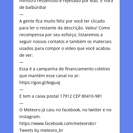
ministro ressentido e rejeitado por elas. É hora
de balbúrdia!
—
A gente fica muito feliz por você ter clicado
para ler o restante da descrição. Valeu! Como
recompensa por seu esforço, listaremos a
seguir nossos contatos e também os materiais
usados para compor o vídeo que você acabou
de ver:
—
Essa é a campanha de financiamento coletivo
que mantém esse canal no ar:
https://goo.gl/koguaJ
—
E tem a caixa postal 17912 CEP 80410-981
—
O Meteoro já caiu no facebook, no twitter e no
instagram:
https://www.facebook.com/meteorobr/
Tweets by meteoro_br