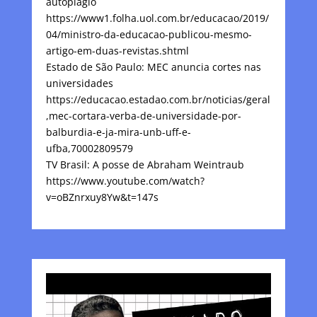
autoplágio
https://www1.folha.uol.com.br/educacao/2019/
04/ministro-da-educacao-publicou-mesmo-
artigo-em-duas-revistas.shtml
Estado de São Paulo: MEC anuncia cortes nas
universidades
https://educacao.estadao.com.br/noticias/geral
,mec-cortara-verba-de-universidade-por-
balburdia-e-ja-mira-unb-uff-e-
ufba,70002809579
TV Brasil: A posse de Abraham Weintraub
https://www.youtube.com/watch?
v=oBZnrxuy8Yw&t=147s