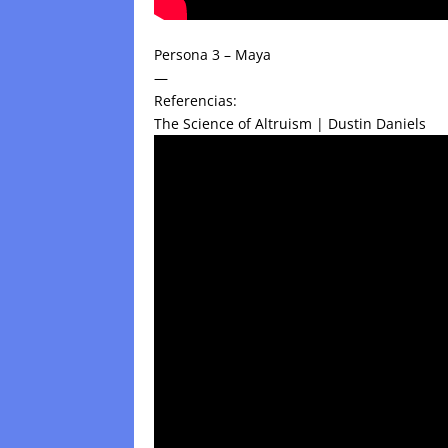
Persona 3 – Maya
—
Referencias:
The Science of Altruism | Dustin Daniels