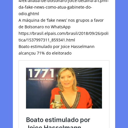
4/ex-aliada-de-bolsonaro-joice-detalha-a-cpmi-
da-fake-news-como-atua-gabinete-do-
odio.ghtml
A máquina de ‘fake news’ nos grupos a favor
de Bolsonaro no WhatsApp
https://brasil.elpais.com/brasil/2018/09/26/poli
tica/1537997311_859341.html
Boato estimulado por Joice Hasselmann
alcançou 71% do eleitorado