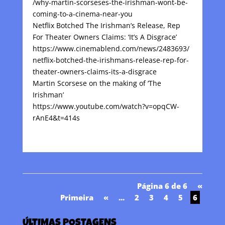
/why-martin-scorseses-the-irishman-wont-be-
coming-to-a-cinema-near-you
Netflix Botched The Irishman’s Release, Rep
For Theater Owners Claims: ‘It’s A Disgrace’
https://www.cinemablend.com/news/2483693/
netflix-botched-the-irishmans-release-rep-for-
theater-owners-claims-its-a-disgrace
Martin Scorsese on the making of ‘The
Irishman’
https://www.youtube.com/watch?v=opqCW-
rAnE4&t=414s
Página 6 de 6
«
Primeira
«
...
2
3
4
5
6
ÚLTIMAS POSTAGENS