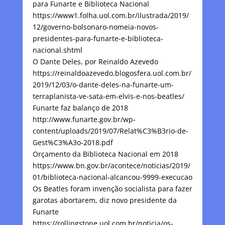
para Funarte e Biblioteca Nacional
https://www1.folha.uol.com.br/ilustrada/2019/
12/governo-bolsonaro-nomeia-novos-
presidentes-para-funarte-e-biblioteca-
nacional.shtml
O Dante Deles, por Reinaldo Azevedo
https://reinaldoazevedo.blogosfera.uol.com.br/
2019/12/03/o-dante-deles-na-funarte-um-
terraplanista-ve-sata-em-elvis-e-nos-beatles/
Funarte faz balanço de 2018
http://www.funarte.gov.br/wp-
content/uploads/2019/07/Relat%C3%B3rio-de-
Gest%C3%A3o-2018.pdf
Orçamento da Biblioteca Nacional em 2018
https://www.bn.gov.br/acontece/noticias/2019/
01/biblioteca-nacional-alcancou-9999-execucao
Os Beatles foram invenção socialista para fazer
garotas abortarem, diz novo presidente da
Funarte
https://rollingstone.uol.com.br/noticia/os-