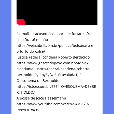
Ex-mulher acusou Bolsonaro de furtar cofre
com R$ 1,6 milhão
https://veja.abril.com.br/politica/bolsonaro-e-
o-furto-do-cofre/
Justiça Federal condena Roberto Bertholdo
https://www.gazetadopovo.com.br/vida-e-
cidadania/justica-federal-condena-roberto-
bertholdo-9yt1oy3yfwl8c6ruvai0da1ji/
O esquema de Bertholdo
https://istoe.com.br/6764_O+ESQUEMA+DE+BE
RTHOLDO/
A posse de Joice Hasselmann
https://www.youtube.com/watch?v=MvI2P-
RB8yE&t=49s